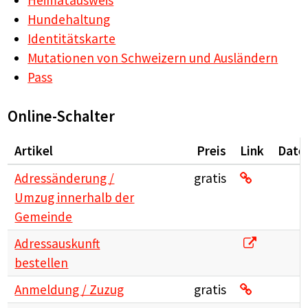
Heimatausweis
Hundehaltung
Identitätskarte
Mutationen von Schweizern und Ausländern
Pass
Online-Schalter
Artikel
Preis
Link
Date
Adressände
Adressänderung /
gratis
Umzug innerhalb der
Gemeinde
Adressausku
Adressauskunft
bestellen
Anmeldung 
Anmeldung / Zuzug
gratis