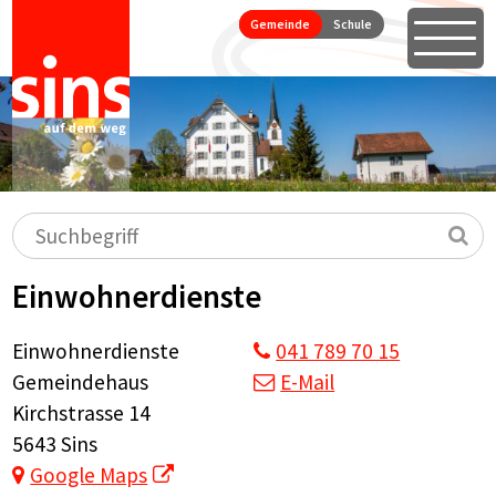
Seitennavigation
Direkt zum Inhalt springen
Gemeinde
Schule
Öffne
Hauptnavigation
Suchbegriff
Su
Einwohnerdienste
Adresse
Einwohnerdienste
041 789 70 15
Gemeindehaus
E-Mail
Kirchstrasse 14
5643 Sins
Google Maps