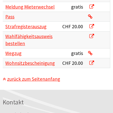
Meldung Mi
Meldung Mieterwechsel
gratis
Pass
Pass
Strafregist
Strafregisterauszug
CHF 20.00
Wahlfähigke
Wahlfähigkeitsausweis
bestellen
Wegzug
Wegzug
gratis
Wohnsitzbes
Wohnsitzbescheinigung
CHF 20.00
zurück zum Seitenanfang
Footer
Kontakt