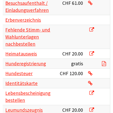
Besuchsaufe
Besuchsaufenthalt /
CHF 61.00
Einladungsverfahren
Erbenverzeichnis
Fehlende S
Fehlende Stimm- und
Wahlunterlagen
nachbestellen
Heimatauswe
Heimatausweis
CHF 20.00
AM
Hunderegistrierung
gratis
Hundesteue
Hundesteuer
CHF 120.00
Identitätsk
Identitätskarte
Lebensbesch
Lebensbescheinigung
bestellen
Leumundszeu
Leumundszeugnis
CHF 20.00