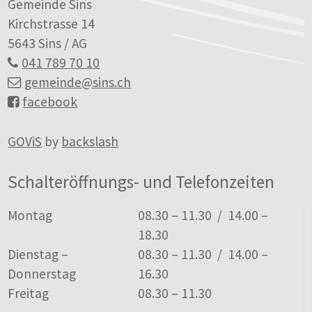
Gemeinde Sins
Kirchstrasse 14
5643 Sins / AG
041 789 70 10
gemeinde
@sins.ch
facebook
GOViS
by
backslash
Schalteröffnungs- und Telefonzeiten
Tag
Öffnungszeiten
Montag
08.30 – 11.30 / 14.00 –
18.30
Dienstag –
08.30 – 11.30 / 14.00 –
Donnerstag
16.30
Freitag
08.30 – 11.30