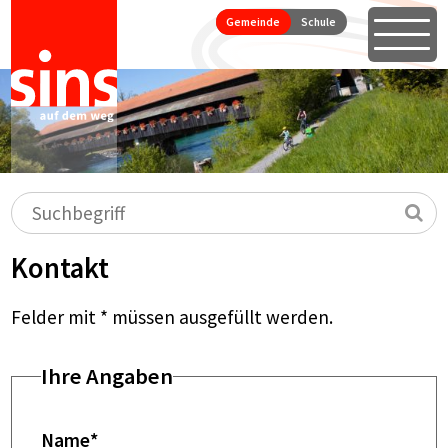
Seitennavigation
Direkt zum Inhalt springen
Gemeinde
Schule
Öffne
Hauptnavigation
Suchbegriff
Su
Kontakt
Felder mit * müssen ausgefüllt werden.
Ihre Angaben
Name
*