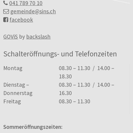
041 789 70 10
gemeinde
@sins.ch
facebook
GOViS
by
backslash
Schalteröffnungs- und Telefonzeiten
Tag
Öffnungszeiten
Montag
08.30 – 11.30 / 14.00 –
18.30
Dienstag –
08.30 – 11.30 / 14.00 –
Donnerstag
16.30
Freitag
08.30 – 11.30
Sommeröffnungszeiten: