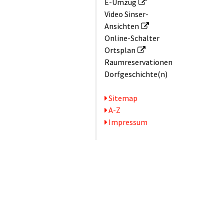
E-Umzug
Video Sinser-
Ansichten
Online-Schalter
Ortsplan
Raum­reservationen
Dorfgeschichte(n)
Serviceseiten
Sitemap
A-Z
Impressum