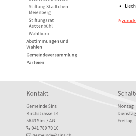
Liech
Stiftung Städtchen
Meienberg
Stiftungsrat
zurück
Aettenbühl
Wahlbüro
Abstimmungen und
Wahlen
Gemeindeversammlung
Parteien
Footer
Kontakt
Schalt
Tag
Öffn
Gemeinde Sins
Montag
Kirchstrasse 14
Dienstag
5643 Sins / AG
Freitag
041 789 70 10
gemeinde
@sins.ch