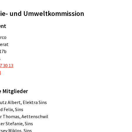
ie- und Umweltkommission
ent
rco
erat
17b
s
7 30 13
l
 Mitglieder
tz Albert, Elektra Sins
d Felix, Sins
er Thomas, Aettenschwil
er Stefanie, Sins
csev Miklos, Sins