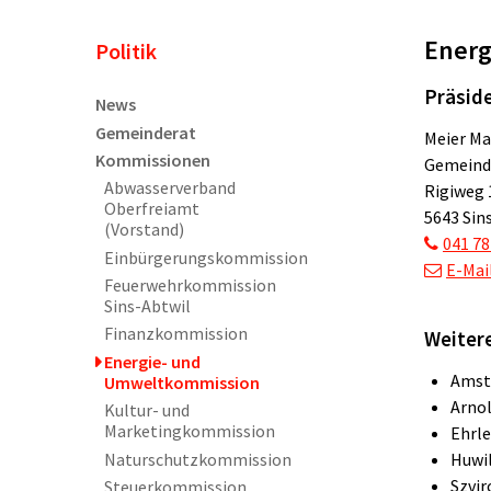
Energ
Unternavigation
Politik
Präsid
News
Gemeinderat
Meier Ma
Kommissionen
Gemeind
Abwasserverband
Rigiweg 
Oberfreiamt
5643 Sin
(Vorstand)
041 78
Einbürgerungskommission
E-Mai
Feuerwehrkommission
Sins-Abtwil
Finanzkommission
Weitere
Energie- und
Amstu
Umweltkommission
Arnol
Kultur- und
Marketingkommission
Ehrl
Naturschutzkommission
Huwil
Szvir
Steuerkommission