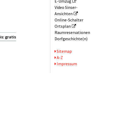
E-Umzug
Video Sinser-
Ansichten
Online-Schalter
Ortsplan
Raum­reservationen
is: gratis
Dorfgeschichte(n)
Serviceseiten
Sitemap
A-Z
Impressum