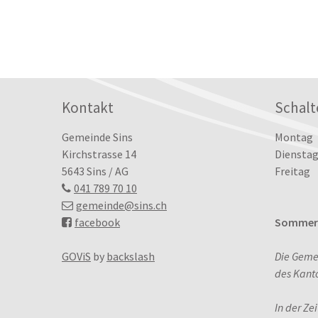
Footer
Kontakt
Schalt
Tag
Öffn
Gemeinde Sins
Montag
Kirchstrasse 14
Dienstag
5643 Sins / AG
Freitag
041 789 70 10
gemeinde
@sins.ch
facebook
Sommerö
GOViS
by
backslash
Die Geme
des Kant
In der Ze