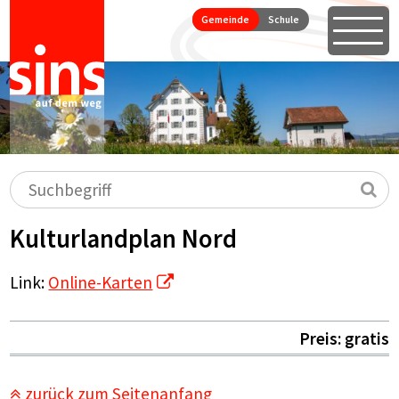
Seitennavigation
Direkt zum Inhalt springen
Gemeinde
Schule
Öffne
Hauptnavigation
Suchbegriff
Su
Kulturlandplan Nord
Link:
Online-Karten
Preis: gratis
zurück zum Seitenanfang