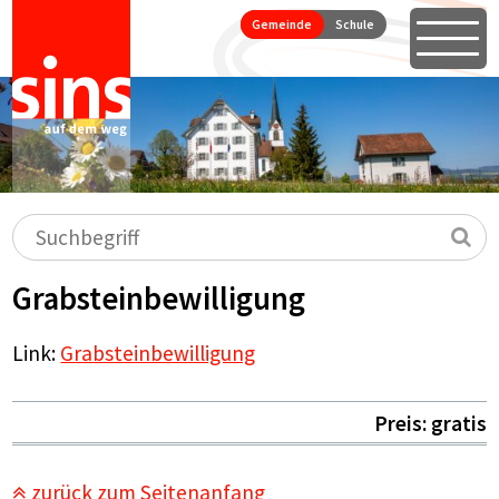
Seitennavigation
Direkt zum Inhalt springen
Gemeinde
Schule
Öffne
Hauptnavigation
Suchbegriff
Su
Grabsteinbewilligung
Link:
Grabsteinbewilligung
Preis: gratis
zurück zum Seitenanfang