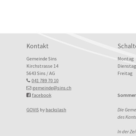
Footer
Kontakt
Schalt
Tag
Öffn
Gemeinde Sins
Montag
Kirchstrasse 14
Dienstag
5643 Sins / AG
Freitag
041 789 70 10
gemeinde
@sins.ch
facebook
Sommerö
GOViS
by
backslash
Die Geme
des Kant
In der Ze