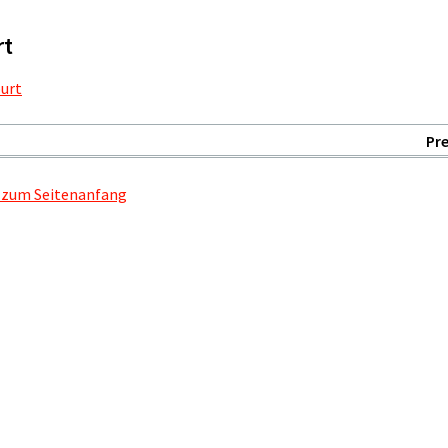
rt
urt
Pre
 zum Seitenanfang