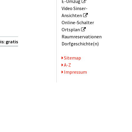
E-Umzug
Video Sinser-
Ansichten
Online-Schalter
Ortsplan
Raum­reservationen
is: gratis
Dorfgeschichte(n)
Serviceseiten
Sitemap
A-Z
Impressum