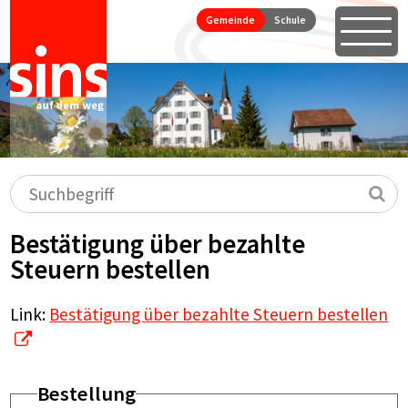
Seitennavigation
Direkt zum Inhalt springen
Gemeinde
Schule
Öffne
Hauptnavigation
Suchbegriff
Su
Bestätigung über bezahlte
Steuern bestellen
Link:
Bestätigung über bezahlte Steuern bestellen
Bestellung