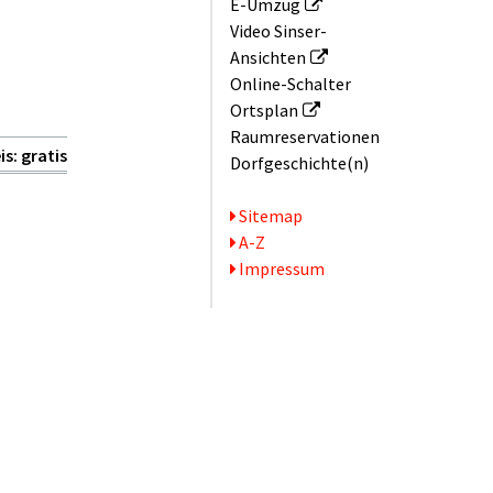
E-Umzug
Video Sinser-
Ansichten
Online-Schalter
Ortsplan
Raum­reservationen
is: gratis
Dorfgeschichte(n)
Serviceseiten
Sitemap
A-Z
Impressum