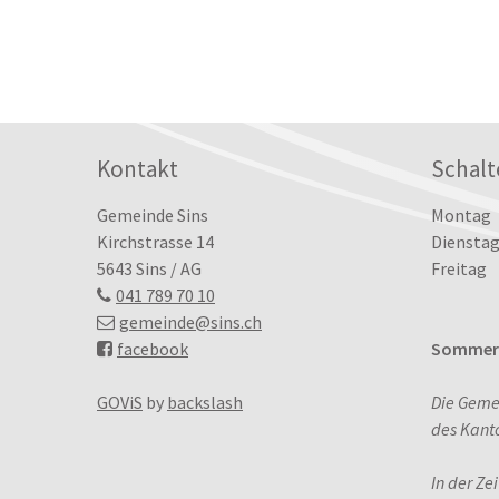
Footer
Kontakt
Schalt
Tag
Öffn
Gemeinde Sins
Montag
Kirchstrasse 14
Dienstag
5643 Sins / AG
Freitag
041 789 70 10
gemeinde
@sins.ch
facebook
Sommerö
GOViS
by
backslash
Die Geme
des Kant
In der Ze