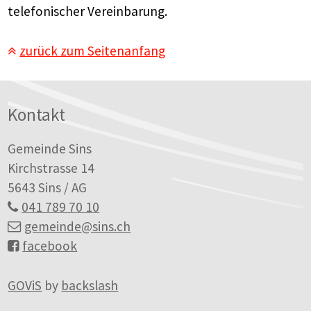
telefonischer Vereinbarung.
zurück zum Seitenanfang
Footer
Kontakt
Gemeinde Sins
Kirchstrasse 14
5643 Sins / AG
041 789 70 10
gemeinde
@sins.ch
facebook
GOViS
by
backslash