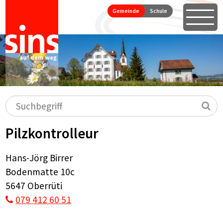
Seitennavigation
Direkt zum Inhalt springen
Gemeinde
Schule
Öffne
Hauptnavigation
Suchbegriff
Su
Pilzkontrolleur
Hans-Jörg Birrer
Bodenmatte 10c
5647 Oberrüti
079 412 60 51