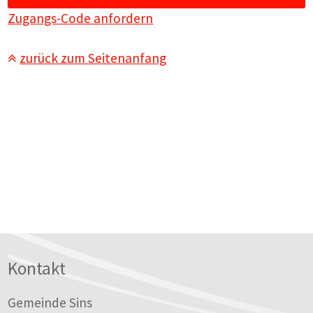
Zugangs-Code anfordern
zurück zum Seitenanfang
Footer
Kontakt
Gemeinde Sins