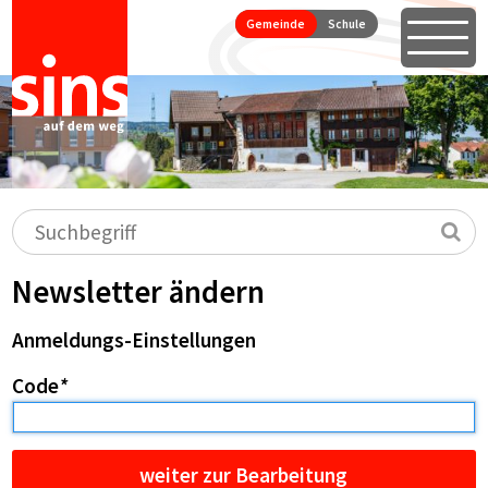
Seitennavigation
Direkt zum Inhalt springen
Gemeinde
Schule
Öffne
Hauptnavigation
Suchbegriff
Su
Newsletter ändern
Anmeldungs-Einstellungen
Code
*
weiter zur Bearbeitung