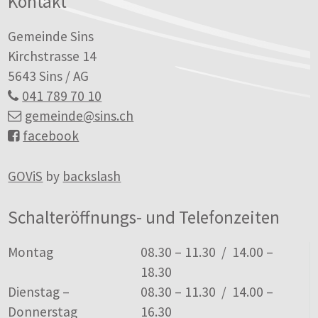
Kontakt
Gemeinde Sins
Kirchstrasse 14
5643 Sins / AG
041 789 70 10
gemeinde
@sins.ch
facebook
GOViS
by
backslash
Schalteröffnungs- und Telefonzeiten
Tag
Öffnungszeiten
Montag
08.30 – 11.30 / 14.00 –
18.30
Dienstag –
08.30 – 11.30 / 14.00 –
Donnerstag
16.30