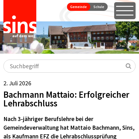
Seitennavigation
Direkt zum Inhalt springen
Gemeinde
Schule
Öffne
Hauptnavigation
Suchbegriff
Su
2. Juli 2026
Bachmann Mattaio: Erfolgreicher
Lehrabschluss
Nach 3-jähriger Berufslehre bei der
Gemeindeverwaltung hat Mattaio Bachmann, Sins,
als Kaufmann EFZ die Lehrabschlussprüfung