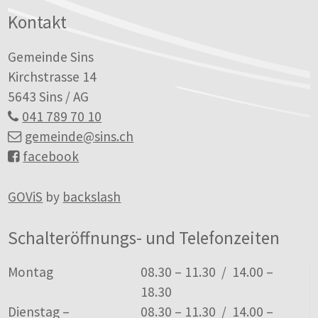
Kontakt
Gemeinde Sins
Kirchstrasse 14
5643 Sins / AG
041 789 70 10
gemeinde
@sins.ch
facebook
GOViS
by
backslash
Schalteröffnungs- und Telefonzeiten
Tag
Öffnungszeiten
Montag
08.30 – 11.30 / 14.00 –
18.30
Dienstag –
08.30 – 11.30 / 14.00 –