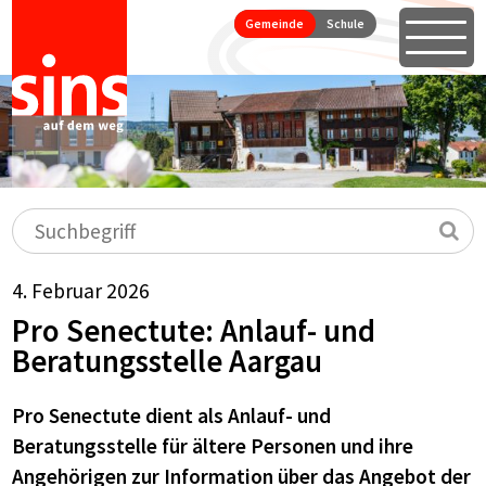
Seitennavigation
Direkt zum Inhalt springen
Gemeinde
Schule
Öffne
Hauptnavigation
Suchbegriff
Su
4. Februar 2026
Pro Senectute: Anlauf- und
Beratungsstelle Aargau
Pro Senectute dient als Anlauf- und
Beratungsstelle für ältere Personen und ihre
Angehörigen zur Information über das Angebot der