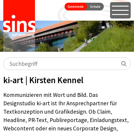
Seitennavigation
Direkt zum Inhalt springen
Gemeinde
Schule
Öffne
Hauptnavigation
Suchbegriff
Su
ki-art | Kirsten Kennel
Kommunizieren mit Wort und Bild. Das
Designstudio ki-art ist Ihr Ansprechpartner für
Textkonzeption und Grafikdesign. Ob Claim,
Headline, PR-Text, Publireportage, Einladungstext,
Webcontent oder ein neues Corporate Design,