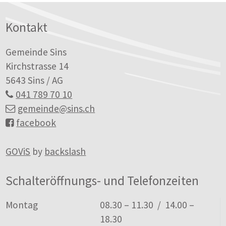
Footer
Kontakt
Gemeinde Sins
Kirchstrasse 14
5643 Sins / AG
041 789 70 10
gemeinde
@sins.ch
facebook
GOViS
by
backslash
Schalteröffnungs- und Telefonzeiten
Tag
Öffnungszeiten
Montag
08.30 – 11.30 / 14.00 –
18.30