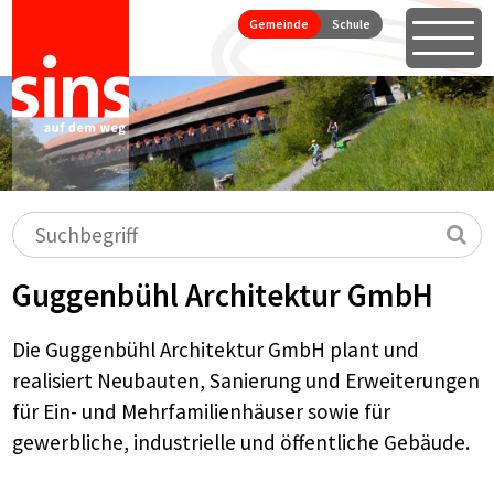
Seitennavigation
Direkt zum Inhalt springen
Gemeinde
Schule
Öffne
Hauptnavigation
Suchbegriff
Su
Guggenbühl Architektur GmbH
Die Guggenbühl Architektur GmbH plant und
realisiert Neubauten, Sanierung und Erweiterungen
für Ein- und Mehrfamilienhäuser sowie für
gewerbliche, industrielle und öffentliche Gebäude.