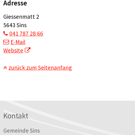
Adresse
Giessenmatt 2
5643 Sins
041 787 28 66
E-Mail
Website
zurück zum Seitenanfang
Footer
Kontakt
Gemeinde Sins