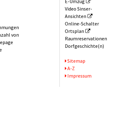
E-Umzug
Video Sinser-
Ansichten
Online-Schalter
nehmungen
Ortsplan
nzahl von
Raum­reservationen
mepage
Dorfgeschichte(n)
e
Serviceseiten
Sitemap
A-Z
Impressum