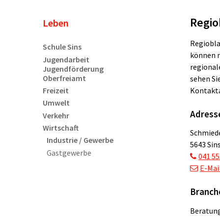
Regio
Unternavigation
Leben
Regiobla
Schule Sins
können m
Jugendarbeit
regional
Jugendförderung
Oberfreiamt
sehen Si
Freizeit
Kontakt
Umwelt
Adress
Verkehr
Wirtschaft
Schmied
Industrie / Gewerbe
5643 Sin
Gastgewerbe
041 55
E-Mai
Branch
Beratung