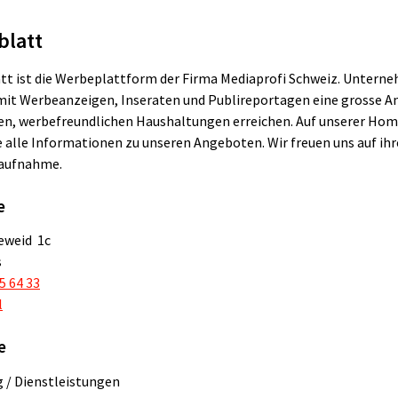
blatt
tt ist die Werbeplattform der Firma Mediaprofi Schweiz. Unter
it Werbeanzeigen, Inseraten und Publireportagen eine grosse A
en, werbefreundlichen Haushaltungen erreichen. Auf unserer Ho
e alle Informationen zu unseren Angeboten. Wir freuen uns auf ihr
aufnahme.
e
eweid 1c
s
5 64 33
l
e
 / Dienstleistungen