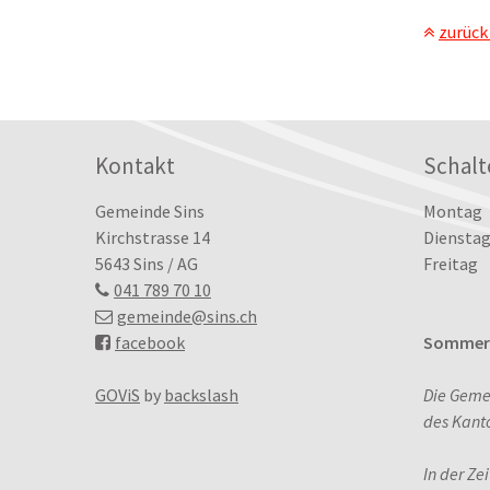
zurück
Footer
Kontakt
Schalt
Tag
Öffn
Gemeinde Sins
Montag
Kirchstrasse 14
Dienstag
5643 Sins / AG
Freitag
041 789 70 10
gemeinde
@sins.ch
facebook
Sommerö
GOViS
by
backslash
Die Geme
des Kant
In der Ze