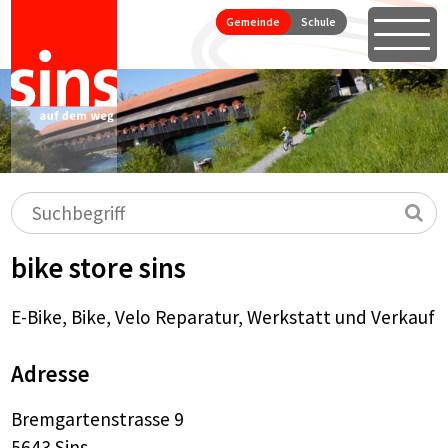
Seitennavigation
Direkt zum Inhalt springen
Gemeinde
Schule
Öffne
Hauptnavigation
Suchbegriff
Su
bike store sins
E-Bike, Bike, Velo Reparatur, Werkstatt und Verkauf
Adresse
Bremgartenstrasse 9
5643 Sins