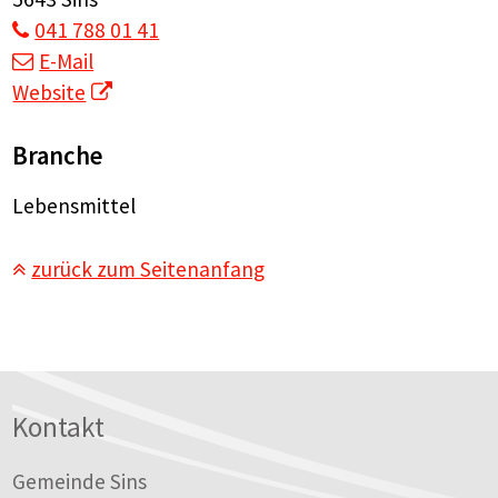
041 788 01 41
E-Mail
Website
Branche
Lebensmittel
zurück zum Seitenanfang
Footer
Kontakt
Gemeinde Sins