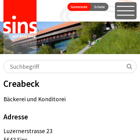
Seitennavigation
Direkt zum Inhalt springen
Gemeinde
Schule
Öffne
Hauptnavigation
Suchbegriff
Su
Creabeck
Bäckerei und Konditorei
Adresse
Luzernerstrasse 23
5643 Sins