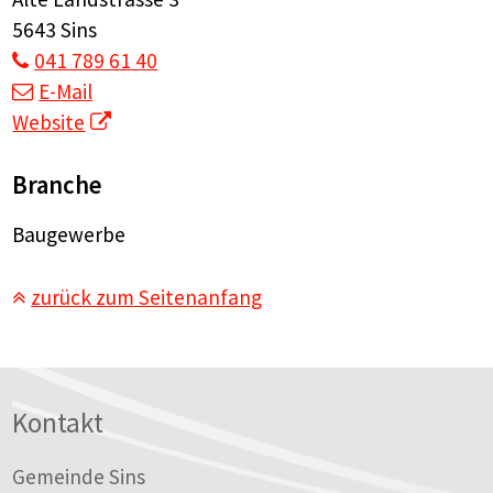
5643 Sins
041 789 61 40
E-Mail
Website
Branche
Baugewerbe
zurück zum Seitenanfang
Footer
Kontakt
Gemeinde Sins