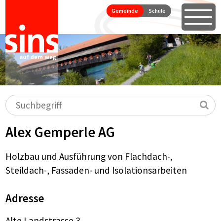
Seitennavigation
Direkt zum Inhalt springen
Gemeinde
Schule
Öffne
Hauptnavigation
Suchbegriff
Su
Alex Gemperle AG
Holzbau und Ausführung von Flachdach-,
Steildach-, Fassaden- und Isolationsarbeiten
Adresse
Alte Landstrasse 3