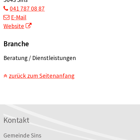
041 787 08 87
E-Mail
Website
Branche
Beratung / Dienstleistungen
zurück zum Seitenanfang
Footer
Kontakt
Gemeinde Sins