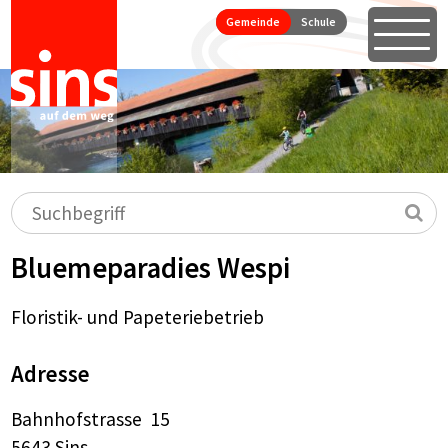
Seitennavigation
Direkt zum Inhalt springen
Gemeinde
Schule
Öffne
Hauptnavigation
Suchbegriff
Su
Bluemeparadies Wespi
Floristik- und Papeteriebetrieb
Adresse
Bahnhofstrasse 15
5643 Sins