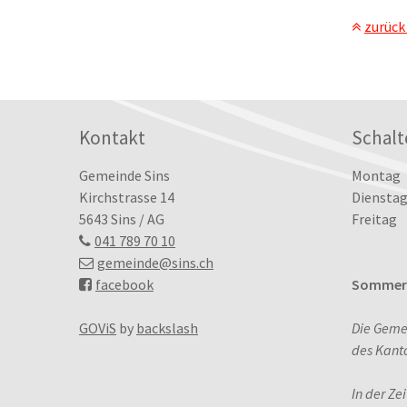
zurück
Footer
Kontakt
Schalt
Tag
Öffn
Gemeinde Sins
Montag
Kirchstrasse 14
Dienstag
5643 Sins / AG
Freitag
041 789 70 10
gemeinde
@sins.ch
facebook
Sommerö
GOViS
by
backslash
Die Geme
des Kant
In der Ze