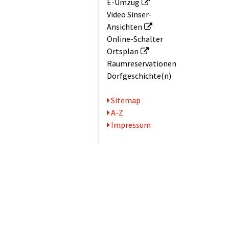
E-Umzug
Video Sinser-
Ansichten
Online-Schalter
Ortsplan
Raum­reservationen
Dorfgeschichte(n)
Serviceseiten
Sitemap
A-Z
Impressum