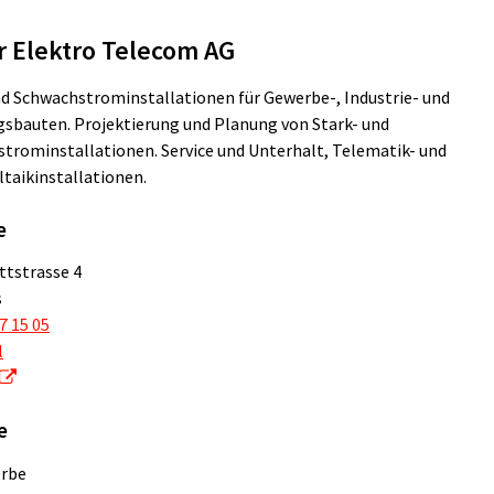
r Elektro Telecom AG
nd Schwachstrominstallationen für Gewerbe-, Industrie- und
bauten. Projektierung und Planung von Stark- und
trominstallationen. Service und Unterhalt, Telematik- und
taikinstallationen.
e
tstrasse 4
s
7 15 05
l
e
rbe