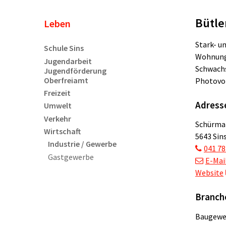
Bütle
Unternavigation
Leben
Stark- u
Schule Sins
Wohnungs
Jugendarbeit
Schwachs
Jugendförderung
Oberfreiamt
Photovol
Freizeit
Adress
Umwelt
Verkehr
Schürmat
Wirtschaft
5643 Sin
Industrie / Gewerbe
041 78
Gastgewerbe
E-Mai
Website
Branch
Baugewe