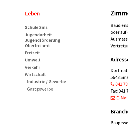
Zimm
Unternavigation
Leben
Baudiens
Schule Sins
oder auf
Jugendarbeit
Ausmasse
Jugendförderung
Oberfreiamt
Vertretu
Freizeit
Adress
Umwelt
Verkehr
Dorfmat
Wirtschaft
5643 Sin
Industrie / Gewerbe
041 78
Gastgewerbe
Fax: 041 
E-Mai
Branch
Baugewe