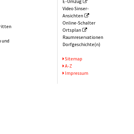
E-Umzug
Video Sinser-
Ansichten
Online-Schalter
ritten
Ortsplan
Raum­reservationen
n und
Dorfgeschichte(n)
Serviceseiten
Sitemap
A-Z
Impressum