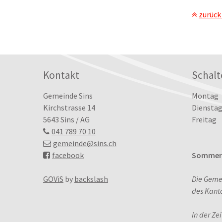
zurück
Footer
Kontakt
Schalt
Tag
Öffn
Gemeinde Sins
Montag
Kirchstrasse 14
Dienstag
5643 Sins / AG
Freitag
041 789 70 10
gemeinde
@sins.ch
facebook
Sommerö
GOViS
by
backslash
Die Geme
des Kant
In der Ze