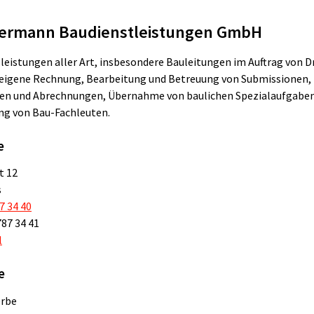
ermann Baudienstleistungen GmbH
leistungen aller Art, insbesondere Bauleitungen im Auftrag von D
 eigene Rechnung, Bearbeitung und Betreuung von Submissionen,
n und Abrechnungen, Übernahme von baulichen Spezialaufgabe
ng von Bau-Fachleuten.
e
t 12
s
7 34 40
787 34 41
l
e
rbe