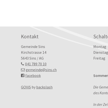
Footer
Kontakt
Schalt
Tag
Öffn
Gemeinde Sins
Montag
Kirchstrasse 14
Dienstag
5643 Sins / AG
Freitag
041 789 70 10
gemeinde
@sins.ch
facebook
Sommerö
GOViS
by
backslash
Die Geme
des Kant
In der Ze