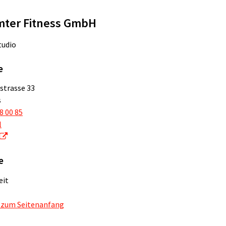
mter Fitness GmbH
tudio
e
strasse 33
s
8 00 85
l
e
eit
 zum Seitenanfang