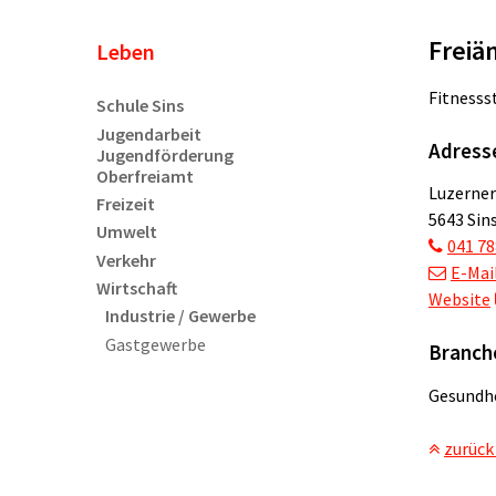
Freiä
Unternavigation
Leben
Fitnesss
Schule Sins
Jugendarbeit
Adress
Jugendförderung
Oberfreiamt
Luzerner
Freizeit
5643 Sin
Umwelt
041 78
Verkehr
E-Mai
Wirtschaft
Website
Industrie / Gewerbe
Gastgewerbe
Branch
Gesundh
zurück