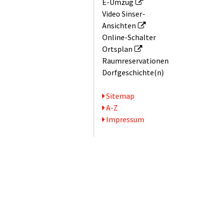
E-Umzug
Video Sinser-
Ansichten
Online-Schalter
Ortsplan
Raum­reservationen
Dorfgeschichte(n)
Serviceseiten
Sitemap
A-Z
Impressum