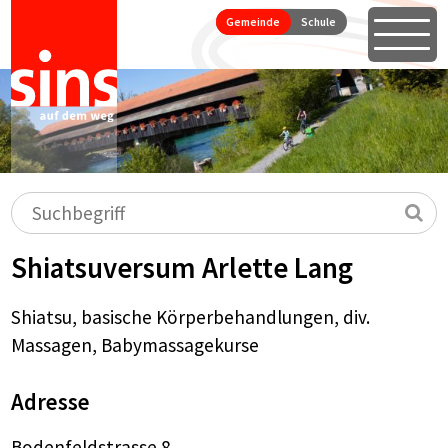
Seitennavigation
Direkt zum Inhalt springen
Gemeinde
Schule
Öffne
Hauptnavigation
Suchbegriff
Su
Shiatsuversum Arlette Lang
Shiatsu, basische Körperbehandlungen, div.
Massagen, Babymassagekurse
Adresse
Bodenfeldstrasse 8