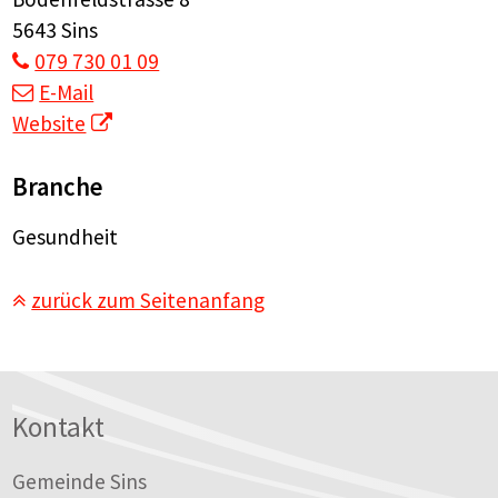
5643 Sins
079 730 01 09
E-Mail
Website
Branche
Gesundheit
zurück zum Seitenanfang
Footer
Kontakt
Gemeinde Sins