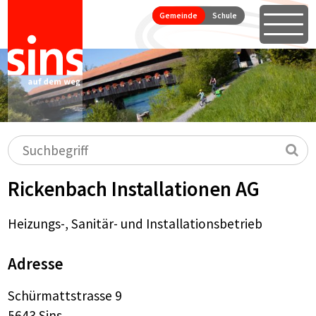
Seitennavigation
Direkt zum Inhalt springen
Gemeinde
Schule
Öffne
Hauptnavigation
Suchbegriff
Su
Rickenbach Installationen AG
Heizungs-, Sanitär- und Installationsbetrieb
Adresse
Schürmattstrasse 9
5643 Sins