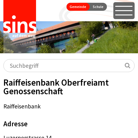
Seitennavigation
Direkt zum Inhalt springen
Gemeinde
Schule
Öffne
Hauptnavigation
Suchbegriff
Su
Raiffeisenbank Oberfreiamt
Genossenschaft
Raiffeisenbank
Adresse
Luzernerstrasse 14