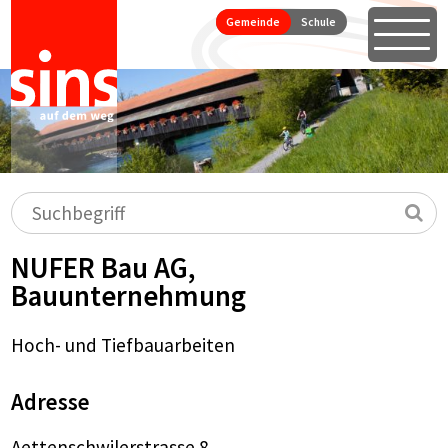
Seitennavigation
Direkt zum Inhalt springen
Gemeinde
Schule
Öffne
Hauptnavigation
Suchbegriff
Su
NUFER Bau AG,
Bauunternehmung
Hoch- und Tiefbauarbeiten
Adresse
Aettenschwilerstrasse 8