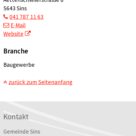
5643 Sins
041 787 11 63
E-Mail
Website
Branche
Baugewerbe
zurück zum Seitenanfang
Footer
Kontakt
Gemeinde Sins