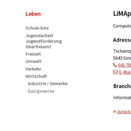
LiMAp
Unternavigation
Leben
Computer
Schule Sins
Jugendarbeit
Adress
Jugendförderung
Oberfreiamt
Tschamp
Freizeit
5643 Sin
Umwelt
041 78
Verkehr
E-Mai
Wirtschaft
Industrie / Gewerbe
Branch
Gastgewerbe
Informat
zurück