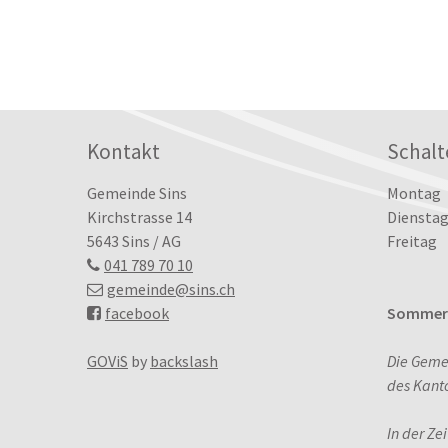
Footer
Kontakt
Schalt
Tag
Öffn
Gemeinde Sins
Montag
Kirchstrasse 14
Dienstag
5643 Sins / AG
Freitag
041 789 70 10
gemeinde
@sins.ch
facebook
Sommerö
GOViS
by
backslash
Die Geme
des Kant
In der Ze