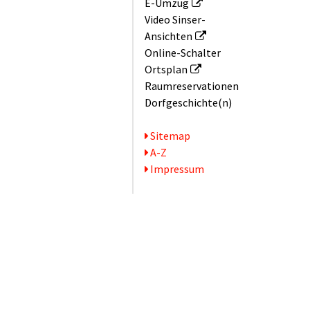
E-Umzug
Video Sinser-
Ansichten
Online-Schalter
Ortsplan
Raum­reservationen
Dorfgeschichte(n)
Serviceseiten
Sitemap
A-Z
Impressum