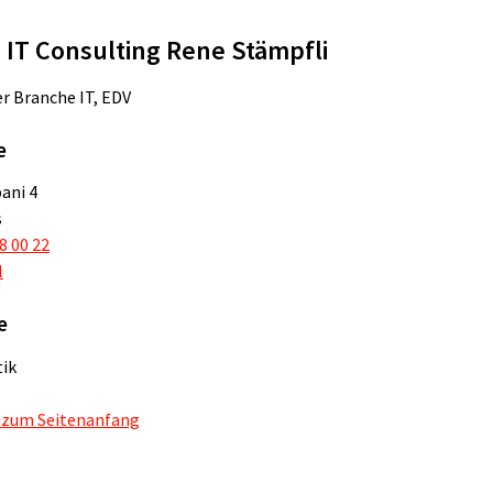
 IT Consulting Rene Stämpfli
 Branche IT, EDV
e
ani 4
s
8 00 22
l
e
ik
 zum Seitenanfang