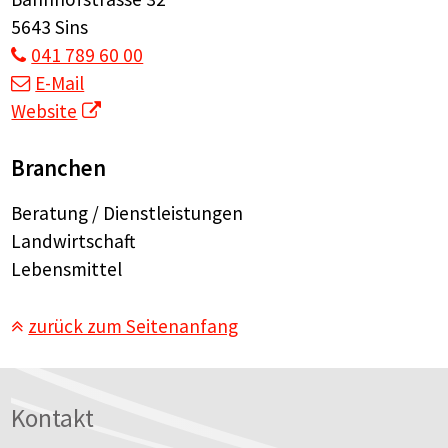
5643 Sins
041 789 60 00
E-Mail
Website
Branchen
Beratung / Dienstleistungen
Landwirtschaft
Lebensmittel
zurück zum Seitenanfang
Footer
Kontakt