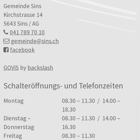
Gemeinde Sins
Kirchstrasse 14
5643 Sins / AG
041 789 70 10
gemeinde
@sins.ch
facebook
GOViS
by
backslash
Schalteröffnungs- und Telefonzeiten
Tag
Öffnungszeiten
Montag
08.30 – 11.30 / 14.00 –
18.30
Dienstag –
08.30 – 11.30 / 14.00 –
Donnerstag
16.30
Freitag
08.30 – 11.30