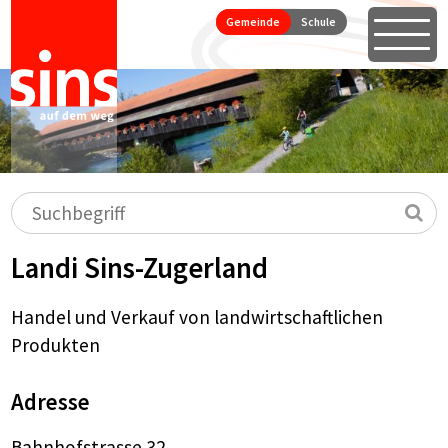
Seitennavigation
Direkt zum Inhalt springen
Gemeinde
Schule
Öffne
Hauptnavigation
Suchbegriff
Su
Landi Sins-Zugerland
Handel und Verkauf von landwirtschaftlichen
Produkten
Adresse
Bahnhofstrasse 32