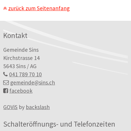
zurück zum Seitenanfang
Footer
Kontakt
Gemeinde Sins
Kirchstrasse 14
5643 Sins / AG
041 789 70 10
gemeinde
@sins.ch
facebook
GOViS
by
backslash
Schalteröffnungs- und Telefonzeiten