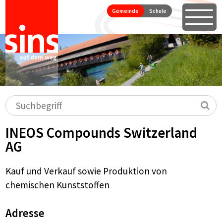
Seitennavigation
Direkt zum Inhalt springen
Gemeinde
Schule
Öffne
Hauptnavigation
Suchbegriff
Su
INEOS Compounds Switzerland
AG
Kauf und Verkauf sowie Produktion von
chemischen Kunststoffen
Adresse