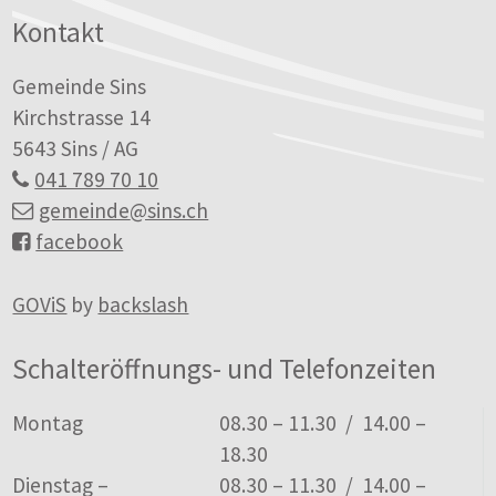
Kontakt
Gemeinde Sins
Kirchstrasse 14
5643 Sins / AG
041 789 70 10
gemeinde
@sins.ch
facebook
GOViS
by
backslash
Schalteröffnungs- und Telefonzeiten
Tag
Öffnungszeiten
Montag
08.30 – 11.30 / 14.00 –
18.30
Dienstag –
08.30 – 11.30 / 14.00 –