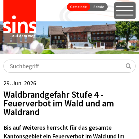
Seitennavigation
Direkt zum Inhalt springen
Gemeinde
Schule
Öffne
Hauptnavigation
Suchbegriff
Su
29. Juni 2026
Waldbrandgefahr Stufe 4 -
Feuerverbot im Wald und am
Waldrand
Bis auf Weiteres herrscht für das gesamte
Kantonsgebiet ein Feuerverbot im Wald und im