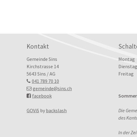
Footer
Kontakt
Schalt
Tag
Öffn
Gemeinde Sins
Montag
Kirchstrasse 14
Dienstag
5643 Sins / AG
Freitag
041 789 70 10
gemeinde
@sins.ch
facebook
Sommerö
GOViS
by
backslash
Die Geme
des Kant
In der Ze