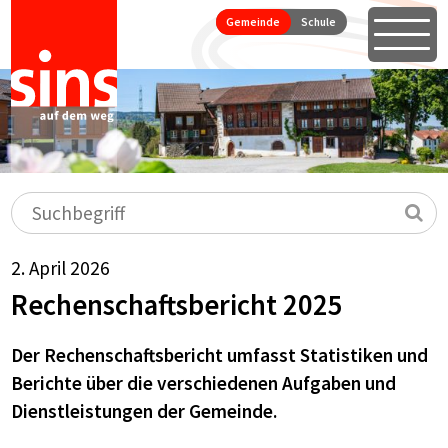
Seitennavigation
Direkt zum Inhalt springen
Gemeinde
Schule
Öffne
Hauptnavigation
Suchbegriff
Su
2. April 2026
Rechenschaftsbericht 2025
Der Rechenschaftsbericht umfasst Statistiken und
Berichte über die verschiedenen Aufgaben und
Dienstleistungen der Gemeinde.