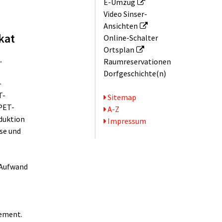
E-Umzug
Video Sinser-
Ansichten
kat
Online-Schalter
Ortsplan
.
Raum­reservationen
Dorfgeschichte(n)
-
T-
Serviceseiten
Sitemap
PET-
A-Z
duktion
Impressum
se und
 Aufwand
gement.