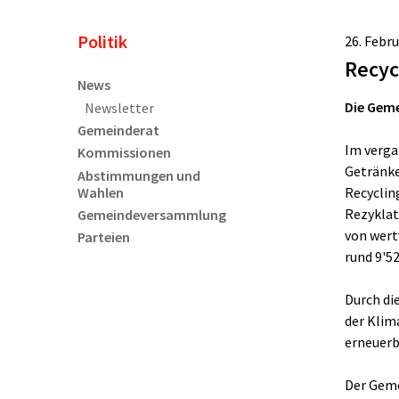
Unternavigation
Politik
26. Febr
Recyc
News
Die Geme
Newsletter
Gemeinderat
Im verga
Kommissionen
Getränke
Abstimmungen und
Wahlen
Recyclin
Rezyklat
Gemeindeversammlung
von wert
Parteien
rund 9'5
Durch di
der Klim
erneuerb
Der Geme