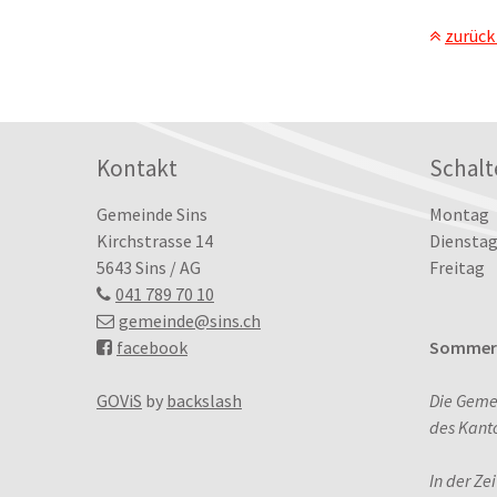
zurück
Footer
Kontakt
Schalt
Tag
Öffn
Gemeinde Sins
Montag
Kirchstrasse 14
Dienstag
5643 Sins / AG
Freitag
041 789 70 10
gemeinde
@sins.ch
facebook
Sommerö
GOViS
by
backslash
Die Geme
des Kant
In der Ze