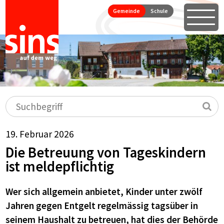
Seitennavigation
Direkt zum Inhalt springen
Gemeinde
Schule
Öffne
Hauptnavigation
Suchbegriff
Su
19. Februar 2026
Die Betreuung von Tageskindern
ist meldepflichtig
Wer sich allgemein anbietet, Kinder unter zwölf
Jahren gegen Entgelt regelmässig tagsüber in
seinem Haushalt zu betreuen, hat dies der Behörde